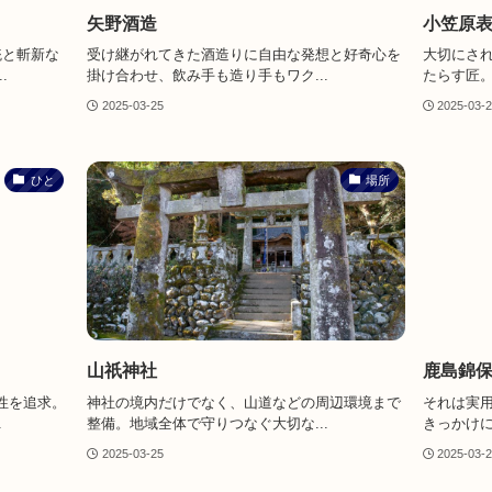
矢野酒造
小笠原
統と斬新な
受け継がれてきた酒造りに自由な発想と好奇心を
大切にさ
.
掛け合わせ、飲み手も造り手もワク...
たらす匠。
2025-03-25
2025-03-
ひと
場所
山祇神社
鹿島錦
性を追求。
神社の境内だけでなく、山道などの周辺環境まで
それは実
.
整備。地域全体で守りつなぐ大切な...
きっかけに
2025-03-25
2025-03-