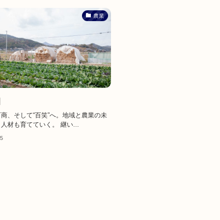
農業
園
商、そして“百笑”へ。地域と農業の未
人材も育てていく。 継い...
25