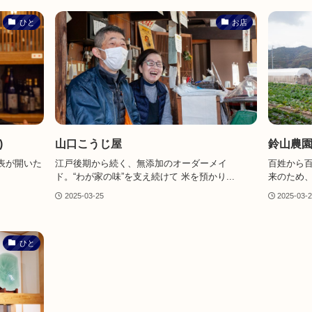
ひと
お店
)
山口こうじ屋
鈴山農
表が開いた
江戸後期から続く、無添加のオーダーメイ
百姓から百
ド。“わが家の味”を支え続けて 米を預かり...
来のため、
2025-03-25
2025-03-
ひと