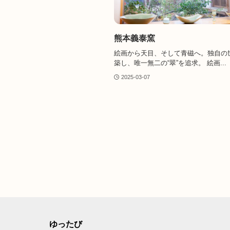
熊本義泰窯
絵画から天目、そして青磁へ。独自の
築し、唯一無二の“翠”を追求。 絵画...
2025-03-07
ゆったび