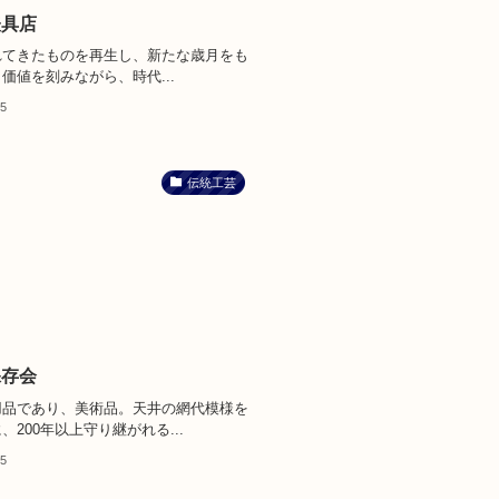
表具店
れてきたものを再生し、新たな歳月をも
価値を刻みながら、時代...
25
伝統工芸
保存会
用品であり、美術品。天井の網代模様を
、200年以上守り継がれる...
25