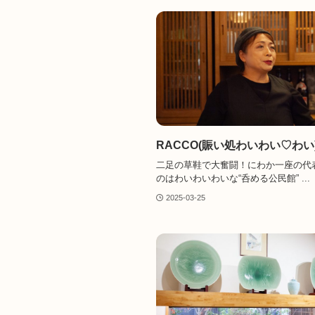
RACCO(賑い処わいわい♡わい
二足の草鞋で大奮闘！にわか一座の代
のはわいわいわいな“呑める公民館” ...
2025-03-25