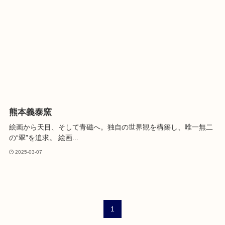
熊本義泰窯
絵画から天目、そして青磁へ。独自の世界観を構築し、唯一無二
の“翠”を追求。 絵画...
2025-03-07
1