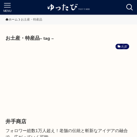
MENU
ホーム
お土産・特産品
お土産・特産品
– tag –
お店
井手商店
フォロワー総数1万人超え！老舗の伝統と斬新なアイデアの融合