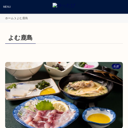
MENU
ホーム
よむ鹿島
よむ鹿島
お店