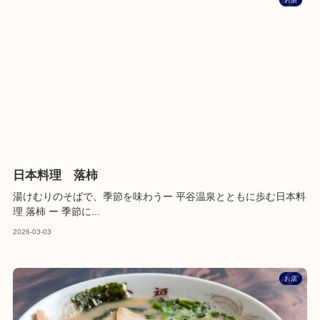
日本料理 落柿
湯けむりのそばで、季節を味わうー 平谷温泉とともに歩む日本料
理 落柿 ー 季節に...
2026-03-03
お店