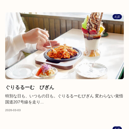
お店
ぐりるるーむ びぎん
特別な日も、いつもの日も。ぐりるるーむびぎん 変わらない覚悟
国道207号線を走り...
2026-03-03
お店