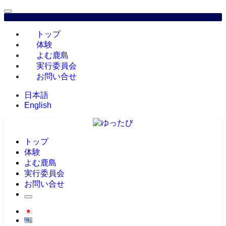
トップ
体験
よむ鹿島
実行委員会
お問い合せ
日本語
English
トップ
体験
よむ鹿島
実行委員会
お問い合せ