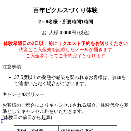
百年ピクルスづくり体験
2～6名様・所要時間1時間
お1人様
3,000
円 (税込)
体験希望日の2日以上前にリクエスト予約をお送りください
代金とご入金先を記載したメールが届きます
ご入金をもってご予約完了となります
注意事項
37.5度以上の発熱や感染を疑われるお客様は、参加を
ご遠慮いただく場合がございます。
キャンセルポリシー
お客様のご都合によりキャンセルされる場合、体験代金を基
準としてキャンセル料をいただきます。
(体験日の前日から起算)
20日～8日前
体験代金の20%